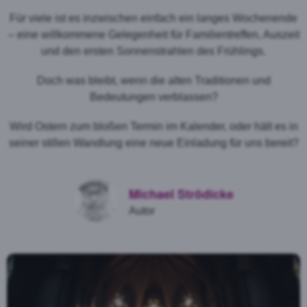
Für viele ist es inzwischen einfach ein langes Wochenende
– eine willkommene Gelegenheit für Familientreffen, Auszeit
und den ersten Sonnenstrahlen des Frühlings.
Doch was bleibt, wenn die alten Traditionen und
Bedeutungen verblassen?
Wird Ostern zum bloßen Termin im Kalender, oder hält es in
seiner stillen Wandlung eine neue Einladung für uns bereit?
Michael Strödicke
Autor